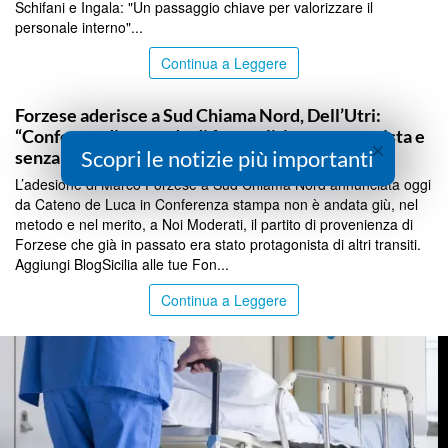
Schifani e Ingala: "Un passaggio chiave per valorizzare il
personale interno"...
Continua a Leggere
PALERMO
Forzese aderisce a Sud Chiama Nord, Dell’Utri:
“Conferma di un modo di fare politica opportunista e
×
Scopri le notizie più importanti
senza coerenza”
L’adesione di Marco Forzese a Sud Chiama Nord annunciata oggi
da Cateno de Luca in Conferenza stampa non è andata giù, nel
metodo e nel merito, a Noi Moderati, il partito di provenienza di
Forzese che già in passato era stato protagonista di altri transiti.
Aggiungi BlogSicilia alle tue Fon...
Continua a Leggere