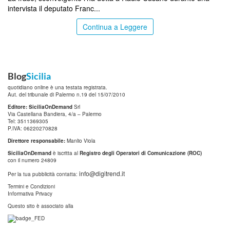
intervista il deputato Franc...
Continua a Leggere
Blog
Sicilia
quotidiano online è una testata registrata.
Aut. del tribunale di Palermo n.19 del 15/07/2010
Editore: SiciliaOnDemand
Srl
Via Castellana Bandiera, 4/a – Palermo
Tel: 3511369305
P.IVA: 06220270828
Direttore responsabile:
Manlio Viola
SiciliaOnDemand
è iscritta al
Registro degli Operatori di Comunicazione (ROC)
con il numero 24809
info@digitrend.it
Per la tua pubblicità contatta:
Termini e Condizioni
Informativa Privacy
Questo sito è associato alla