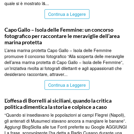
quale si è mostrato l&...
Continua a Leggere
PALERMO
Capo Gallo – Isola delle Femmine: un concorso
fotografico per raccontare le meraviglie dell’area
marina protetta
L’area marina protetta Capo Gallo – Isola delle Femmine
promuove il concorso fotografico “Alla scoperta delle meraviglie
dell’area marina protetta di Capo Gallo – Isola delle Femmine”,
un’iniziativa rivolta ai fotografi dilettanti e agli appassionati che
desiderano raccontare, attraver...
Continua a Leggere
PALERMO
L’offesa di Borrelli ai siciliani, quando la critica
politica dimentica la storia e colpisce a caso
“Quando si insediavano le popolazioni ai campi Flegrei (Napoli),
gli antenati di Musumeci stavano ancora a mangiare le banane”.
Aggiungi BlogSicilia alle tue Fonti preferite su Google AGGIUNGI
La frase, sconvolgente l’ha detta a Radio Cusano durante una