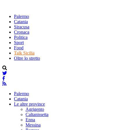
Palermo
Catania
Siracusa
Cronaca
Politica
Sport
Food
Talk Sicilia
Oltre lo stretto
Palermo
Catania
Le altre province
Agrigento
Caltanissetta
Enna
Messina