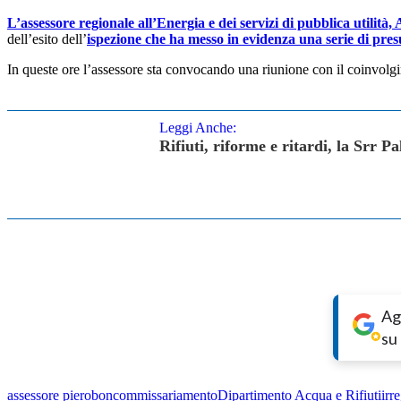
L’assessore regionale all’Energia e dei servizi di pubblica utilità
dell’esito dell’
ispezione che ha messo in evidenza una serie di presu
In queste ore l’assessore sta convocando una riunione con il coinvolg
Leggi Anche:
Rifiuti, riforme e ritardi, la Srr 
Ag
su
assessore pierobon
commissariamento
Dipartimento Acqua e Rifiuti
irr