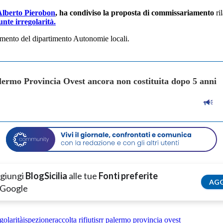
, Alberto Pierobon
, ha condiviso la proposta di commissariamento
ri
nte irregolarità.
imento del dipartimento Autonomie locali.
Palermo Provincia Ovest ancora non costituita dopo 5 anni
giungi
BlogSicilia
alle tue
Fonti preferite
AGG
 Google
egolarità
ispezione
raccolta rifiuti
srr palermo provincia ovest