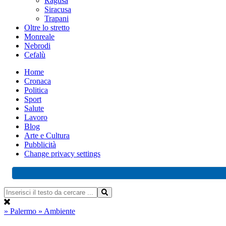
Ragusa
Siracusa
Trapani
Oltre lo stretto
Monreale
Nebrodi
Cefalù
Home
Cronaca
Politica
Sport
Salute
Lavoro
Blog
Arte e Cultura
Pubblicità
Change privacy settings
» Palermo
» Ambiente