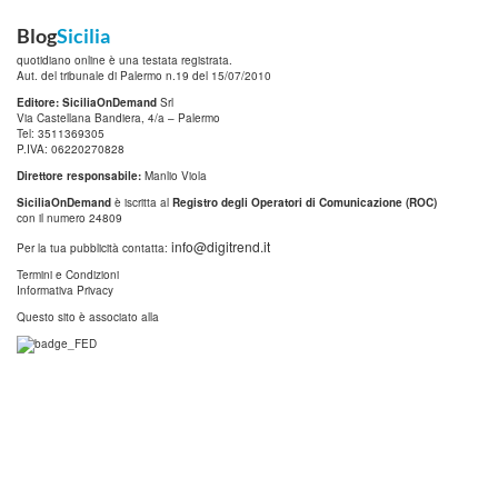
Blog
Sicilia
quotidiano online è una testata registrata.
Aut. del tribunale di Palermo n.19 del 15/07/2010
Editore: SiciliaOnDemand
Srl
Via Castellana Bandiera, 4/a – Palermo
Tel: 3511369305
P.IVA: 06220270828
Direttore responsabile:
Manlio Viola
SiciliaOnDemand
è iscritta al
Registro degli Operatori di Comunicazione (ROC)
con il numero 24809
info@digitrend.it
Per la tua pubblicità contatta:
Termini e Condizioni
Informativa Privacy
Questo sito è associato alla