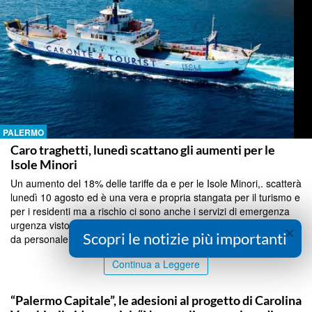
PALERMO
Caro traghetti, lunedì scattano gli aumenti per le
Isole Minori
Un aumento del 18% delle tariffe da e per le Isole Minori,. scatterà
lunedì 10 agosto ed è una vera e propria stangata per il turismo e
per i residenti ma a rischio ci sono anche i servizi di emergenza
urgenza visto che le sostituzioni ferie dei soccorritori sono coperte
×
Scopri le notizie più importanti
da personale che arriva d...
Continua a Leggere
PALERMO
“Palermo Capitale”, le adesioni al progetto di Carolina