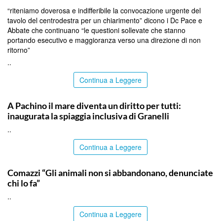
“riteniamo doverosa e indifferibile la convocazione urgente del
tavolo del centrodestra per un chiarimento” dicono i Dc Pace e
Abbate che continuano “le questioni sollevate che stanno
portando esecutivo e maggioranza verso una direzione di non
ritorno”
..
Continua a Leggere
SIRACUSA
A Pachino il mare diventa un diritto per tutti:
inaugurata la spiaggia inclusiva di Granelli
..
Continua a Leggere
ITALPRESS
Comazzi “Gli animali non si abbandonano, denunciate
chi lo fa”
..
Continua a Leggere