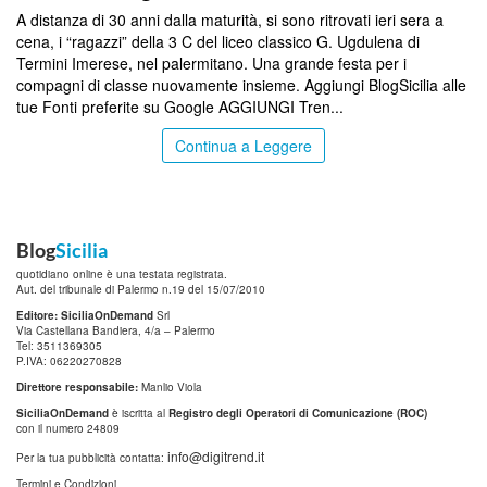
A distanza di 30 anni dalla maturità, si sono ritrovati ieri sera a
cena, i “ragazzi” della 3 C del liceo classico G. Ugdulena di
Termini Imerese, nel palermitano. Una grande festa per i
compagni di classe nuovamente insieme. Aggiungi BlogSicilia alle
tue Fonti preferite su Google AGGIUNGI Tren...
Continua a Leggere
Blog
Sicilia
quotidiano online è una testata registrata.
Aut. del tribunale di Palermo n.19 del 15/07/2010
Editore: SiciliaOnDemand
Srl
Via Castellana Bandiera, 4/a – Palermo
Tel: 3511369305
P.IVA: 06220270828
Direttore responsabile:
Manlio Viola
SiciliaOnDemand
è iscritta al
Registro degli Operatori di Comunicazione (ROC)
con il numero 24809
info@digitrend.it
Per la tua pubblicità contatta:
Termini e Condizioni