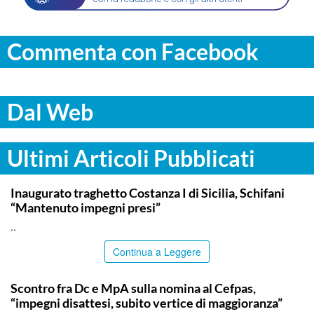
Commenta con Facebook
Dal Web
Ultimi Articoli Pubblicati
ITALPRESS
Inaugurato traghetto Costanza I di Sicilia, Schifani
“Mantenuto impegni presi”
..
Continua a Leggere
CALTANISSETTA
Scontro fra Dc e MpA sulla nomina al Cefpas,
“impegni disattesi, subito vertice di maggioranza”