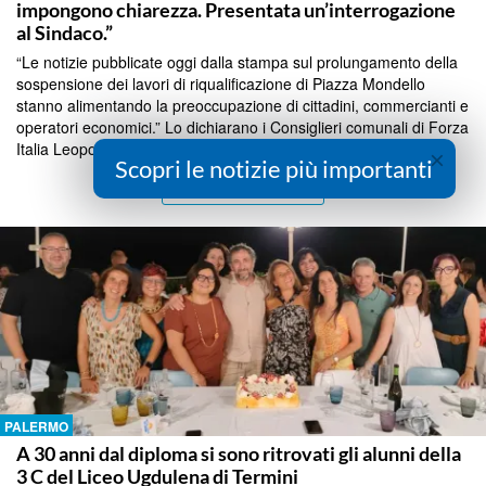
impongono chiarezza. Presentata un’interrogazione
al Sindaco.”
“Le notizie pubblicate oggi dalla stampa sul prolungamento della
sospensione dei lavori di riqualificazione di Piazza Mondello
stanno alimentando la preoccupazione di cittadini, commercianti e
operatori economici.” Lo dichiarano i Consiglieri comunali di Forza
Italia Leopoldo Piampiano e...
×
Scopri le notizie più importanti
Continua a Leggere
PALERMO
A 30 anni dal diploma si sono ritrovati gli alunni della
3 C del Liceo Ugdulena di Termini