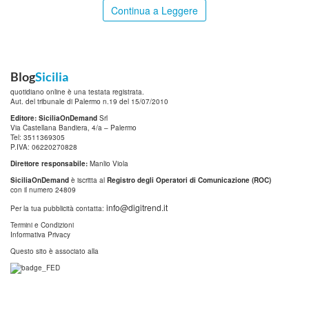
Continua a Leggere
Blog
Sicilia
quotidiano online è una testata registrata.
Aut. del tribunale di Palermo n.19 del 15/07/2010
Editore: SiciliaOnDemand
Srl
Via Castellana Bandiera, 4/a – Palermo
Tel: 3511369305
P.IVA: 06220270828
Direttore responsabile:
Manlio Viola
SiciliaOnDemand
è iscritta al
Registro degli Operatori di Comunicazione (ROC)
con il numero 24809
info@digitrend.it
Per la tua pubblicità contatta:
Termini e Condizioni
Informativa Privacy
Questo sito è associato alla