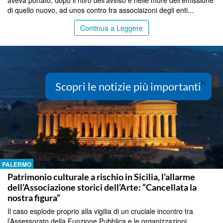
aveva portato, dopo il ritiro dell'avviso e nelle more dell'emissione
di quello nuovo, ad unos contro fra associaizoni degli enti...
Continua a Leggere
×
Scopri le notizie più importanti
PALERMO
Patrimonio culturale a rischio in Sicilia, l’allarme
dell’Associazione storici dell’Arte: “Cancellata la
nostra figura”
Il caso esplode proprio alla vigilia di un cruciale incontro tra
l’Assessorato della Funzione Pubblica e le organizzazioni