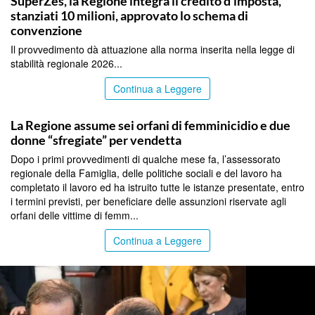
SuperZes, la Regione integra il credito d’imposta,
stanziati 10 milioni, approvato lo schema di
convenzione
Il provvedimento dà attuazione alla norma inserita nella legge di
stabilità regionale 2026...
Continua a Leggere
PALERMO
La Regione assume sei orfani di femminicidio e due
donne “sfregiate” per vendetta
Dopo i primi provvedimenti di qualche mese fa, l’assessorato
regionale della Famiglia, delle politiche sociali e del lavoro ha
completato il lavoro ed ha istruito tutte le istanze presentate, entro
i termini previsti, per beneficiare delle assunzioni riservate agli
orfani delle vittime di femm...
Continua a Leggere