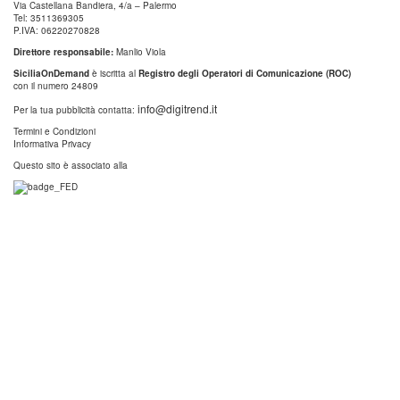
Via Castellana Bandiera, 4/a – Palermo
Tel: 3511369305
P.IVA: 06220270828
Direttore responsabile:
Manlio Viola
SiciliaOnDemand
è iscritta al
Registro degli Operatori di Comunicazione (ROC)
con il numero 24809
info@digitrend.it
Per la tua pubblicità contatta:
Termini e Condizioni
Informativa Privacy
Questo sito è associato alla