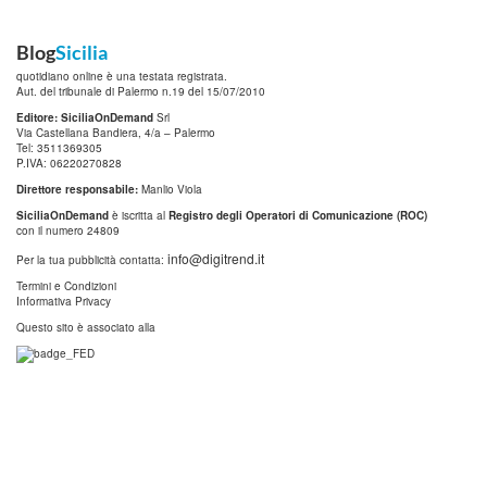
Blog
Sicilia
quotidiano online è una testata registrata.
Aut. del tribunale di Palermo n.19 del 15/07/2010
Editore: SiciliaOnDemand
Srl
Via Castellana Bandiera, 4/a – Palermo
Tel: 3511369305
P.IVA: 06220270828
Direttore responsabile:
Manlio Viola
SiciliaOnDemand
è iscritta al
Registro degli Operatori di Comunicazione (ROC)
con il numero 24809
info@digitrend.it
Per la tua pubblicità contatta:
Termini e Condizioni
Informativa Privacy
Questo sito è associato alla