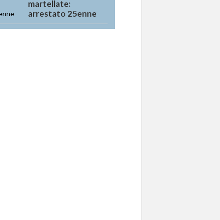
martellate:
arrestato 25enne