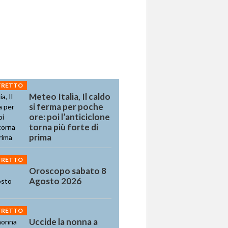
STRETTO
Meteo Italia, Il caldo
si ferma per poche
ore: poi l’anticiclone
torna più forte di
prima
STRETTO
Oroscopo sabato 8
Agosto 2026
STRETTO
Uccide la nonna a