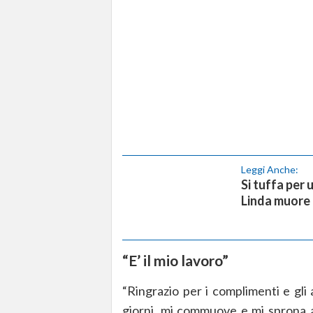
Leggi Anche:
Si tuffa per
Linda muore 
“E’ il mio lavoro”
“Ringrazio per i complimenti e gli 
giorni, mi commuove e mi sprona a