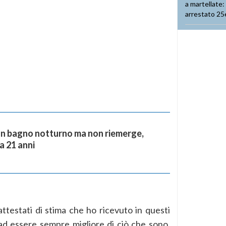
 un bagno notturno ma non riemerge,
a 21 anni
attestati di stima che ho ricevuto in questi
d essere sempre migliore di ciò che sono.