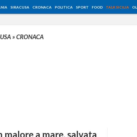
NIA
SIRACUSA
CRONACA
POLITICA
SPORT
FOOD
TALK SICILIA
OL
CUSA
» CRONACA
 malore a mare, salvata