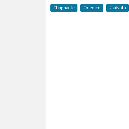
bagnante
medico
salvata