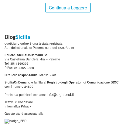
Continua a Leggere
Blog
Sicilia
quotidiano online è una testata registrata.
Aut. del tribunale di Palermo n.19 del 15/07/2010
Editore: SiciliaOnDemand
Srl
Via Castellana Bandiera, 4/a – Palermo
Tel: 3511369305
P.IVA: 06220270828
Direttore responsabile:
Manlio Viola
SiciliaOnDemand
è iscritta al
Registro degli Operatori di Comunicazione (ROC)
con il numero 24809
info@digitrend.it
Per la tua pubblicità contatta:
Termini e Condizioni
Informativa Privacy
Questo sito è associato alla