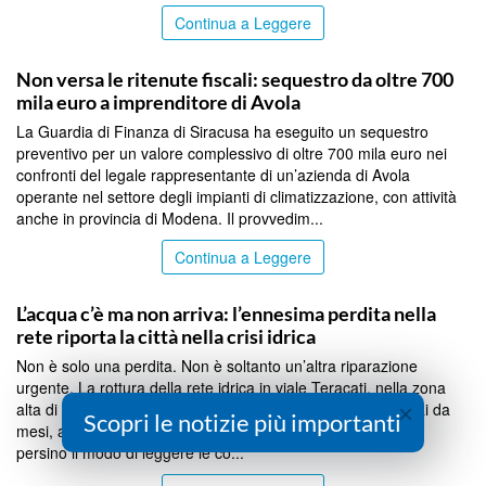
Continua a Leggere
SIRACUSA
Non versa le ritenute fiscali: sequestro da oltre 700
mila euro a imprenditore di Avola
La Guardia di Finanza di Siracusa ha eseguito un sequestro
preventivo per un valore complessivo di oltre 700 mila euro nei
confronti del legale rappresentante di un’azienda di Avola
operante nel settore degli impianti di climatizzazione, con attività
anche in provincia di Modena. Il provvedim...
Continua a Leggere
SIRACUSA
L’acqua c’è ma non arriva: l’ennesima perdita nella
rete riporta la città nella crisi idrica
Non è solo una perdita. Non è soltanto un’altra riparazione
urgente. La rottura della rete idrica in viale Teracati, nella zona
×
alta di Siracusa, è l’ennesimo tassello di una crisi che, ormai da
Scopri le notizie più importanti
mesi, accompagna la vita dei siracusani e che ha cambiato
persino il modo di leggere le co...