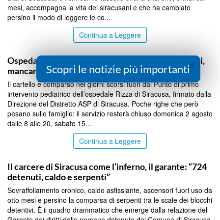
mesi, accompagna la vita dei siracusani e che ha cambiato
persino il modo di leggere le co...
Continua a Leggere
SIRACUSA
Ospedale Rizza: punto pediatrico chiuso nei festivi,
×
Scopri le notizie più importanti
mancano i medici
Il cartello è comparso nei giorni scorsi fuori dal Punto di primo
intervento pediatrico dell’ospedale Rizza di Siracusa, firmato dalla
Direzione del Distretto ASP di Siracusa. Poche righe che però
pesano sulle famiglie: il servizio resterà chiuso domenica 2 agosto
dalle 8 alle 20, sabato 15...
Continua a Leggere
SIRACUSA
Il carcere di Siracusa come l’inferno, il garante: “724
detenuti, caldo e serpenti”
Sovraffollamento cronico, caldo asfissiante, ascensori fuori uso da
otto mesi e persino la comparsa di serpenti tra le scale dei blocchi
detentivi. È il quadro drammatico che emerge dalla relazione del
Garante dei diritti delle persone detenute del Comune di Siracusa,