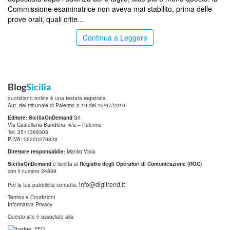
Commissione esaminatrice non aveva mai stabilito, prima delle
prove orali, quali crite...
Continua a Leggere
Blog
Sicilia
quotidiano online è una testata registrata.
Aut. del tribunale di Palermo n.19 del 15/07/2010
Editore: SiciliaOnDemand
Srl
Via Castellana Bandiera, 4/a – Palermo
Tel: 3511369305
P.IVA: 06220270828
Direttore responsabile:
Manlio Viola
SiciliaOnDemand
è iscritta al
Registro degli Operatori di Comunicazione (ROC)
con il numero 24809
info@digitrend.it
Per la tua pubblicità contatta:
Termini e Condizioni
Informativa Privacy
Questo sito è associato alla