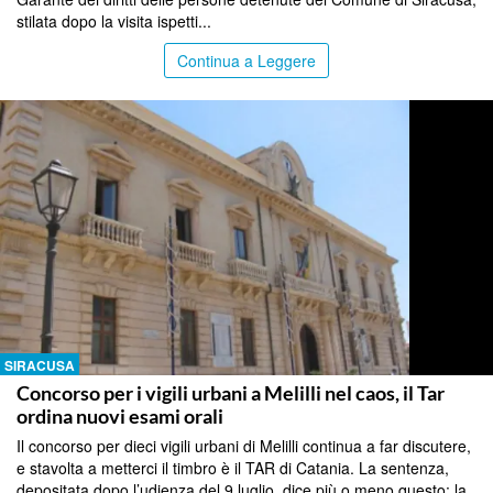
stilata dopo la visita ispetti...
Continua a Leggere
SIRACUSA
Concorso per i vigili urbani a Melilli nel caos, il Tar
ordina nuovi esami orali
Il concorso per dieci vigili urbani di Melilli continua a far discutere,
e stavolta a metterci il timbro è il TAR di Catania. La sentenza,
depositata dopo l’udienza del 9 luglio, dice più o meno questo: la