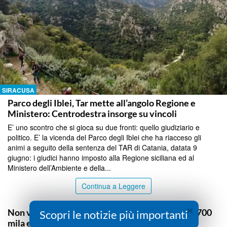
SIRACUSA
Parco degli Iblei, Tar mette all’angolo Regione e
Ministero: Centrodestra insorge su vincoli
E’ uno scontro che si gioca su due fronti: quello giudiziario e
politico. E’ la vicenda del Parco degli Iblei che ha riacceso gli
animi a seguito della sentenza del TAR di Catania, datata 9
giugno: i giudici hanno imposto alla Regione siciliana ed al
Ministero dell’Ambiente e della...
Continua a Leggere
SIRACUSA
×
Non versa le ritenute fiscali: sequestro da oltre 700
Scopri le notizie più importanti
mila euro a imprenditore di Avola