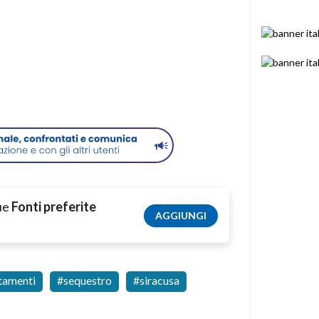
tue
Fonti preferite
AGGIUNGI
tamenti
sequestro
siracusa