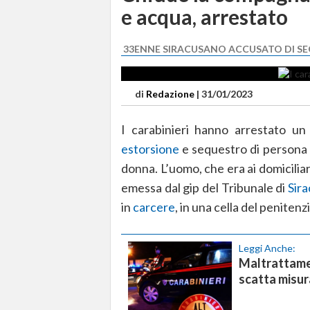
e acqua, arrestato
33ENNE SIRACUSANO ACCUSATO DI S
di
Redazione
|
31/01/2023
I carabinieri hanno arrestato u
estorsione
e sequestro di persona 
donna. L’uomo, che era ai domicilia
emessa dal gip del Tribunale di
Sir
in
carcere
, in una cella del peniten
Leggi Anche:
Maltrattamen
scatta misur