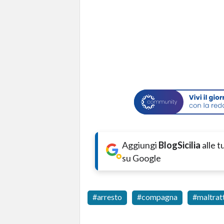
Aggiungi
BlogSicilia
alle 
su Google
arresto
compagna
maltrat