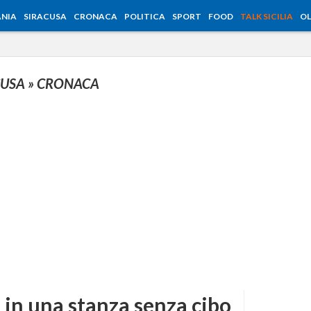
NIA
SIRACUSA
CRONACA
POLITICA
SPORT
FOOD
TALK SICILIA
OL
CUSA
» CRONACA
in una stanza senza cibo