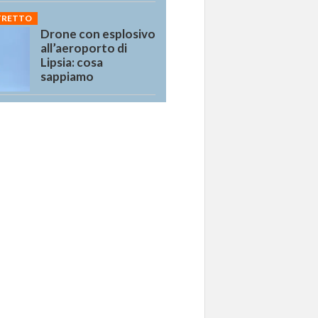
STRETTO
Drone con esplosivo
all’aeroporto di
Lipsia: cosa
sappiamo