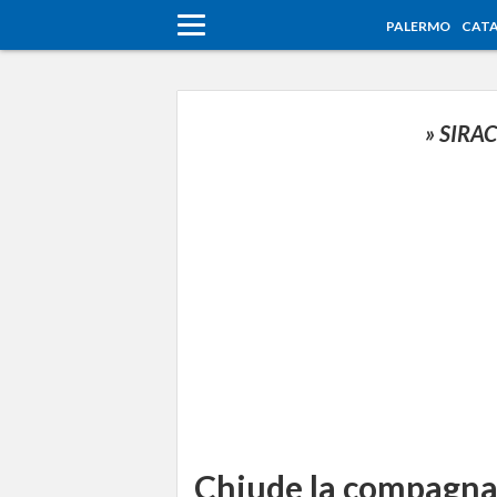
PALERMO
CATA
» SIRA
Chiude la compagna 