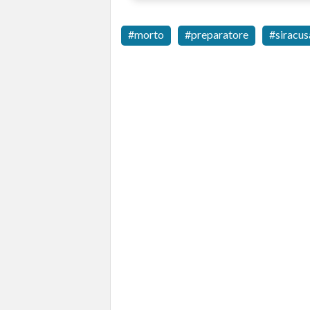
morto
preparatore
siracus