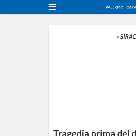
PALERMO
CATA
» SIRA
Tragedia prima del d