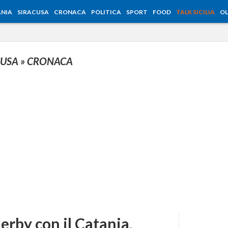
NIA
SIRACUSA
CRONACA
POLITICA
SPORT
FOOD
TALK SICILIA
OL
CUSA
» CRONACA
erby con il Catania,