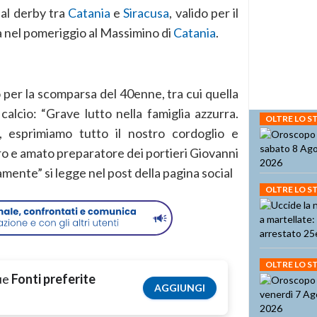
al derby tra
Catania
e
Siracusa
, valido per il
 nel pomeriggio al Massimino di
Catania
.
 per la scomparsa del 40enne, tra cui quella
calcio: “Grave lutto nella famiglia azzurra.
OLTRE LO 
 esprimiamo tutto il nostro cordoglio e
aro e amato preparatore dei portieri Giovanni
mente” si legge nel post della pagina social
OLTRE LO 
OLTRE LO 
tue
Fonti preferite
AGGIUNGI