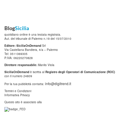
Blog
Sicilia
quotidiano online è una testata registrata.
Aut. del tribunale di Palermo n.19 del 15/07/2010
Editore: SiciliaOnDemand
Srl
Via Castellana Bandiera, 4/a – Palermo
Tel: 3511369305
P.IVA: 06220270828
Direttore responsabile:
Manlio Viola
SiciliaOnDemand
è iscritta al
Registro degli Operatori di Comunicazione (ROC)
con il numero 24809
info@digitrend.it
Per la tua pubblicità contatta:
Termini e Condizioni
Informativa Privacy
Questo sito è associato alla