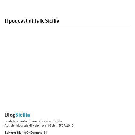
Il podcast di Talk Sicilia
Blog
Sicilia
quotidiano online è una testata registrata.
Aut. del tribunale di Palermo n.19 del 15/07/2010
Editore: SiciliaOnDemand
Srl