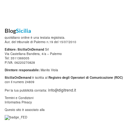
Blog
Sicilia
quotidiano online è una testata registrata.
Aut. del tribunale di Palermo n.19 del 15/07/2010
Editore: SiciliaOnDemand
Srl
Via Castellana Bandiera, 4/a – Palermo
Tel: 3511369305
P.IVA: 06220270828
Direttore responsabile:
Manlio Viola
SiciliaOnDemand
è iscritta al
Registro degli Operatori di Comunicazione (ROC)
con il numero 24809
info@digitrend.it
Per la tua pubblicità contatta:
Termini e Condizioni
Informativa Privacy
Questo sito è associato alla