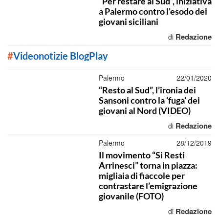
“Per restare al Sud”, iniziativa
a Palermo contro l’esodo dei
giovani siciliani
Redazione
di
#
Videonotizie BlogPlay
Palermo
22/01/2020
“Resto al Sud”, l’ironia dei
Sansoni contro la ‘fuga’ dei
giovani al Nord (VIDEO)
Redazione
di
Palermo
28/12/2019
Il movimento “Si Resti
Arrinesci” torna in piazza:
migliaia di fiaccole per
contrastare l’emigrazione
giovanile (FOTO)
Redazione
di