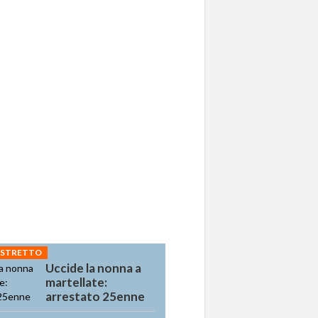
 STRETTO
Uccide la nonna a
martellate:
arrestato 25enne