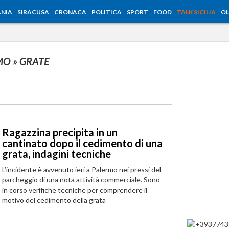
NIA
SIRACUSA
CRONACA
POLITICA
SPORT
FOOD
TALK SICILIA
OL
RMO
» GRATE
Ragazzina precipita in un
cantinato dopo il cedimento di una
grata, indagini tecniche
L’incidente è avvenuto ieri a Palermo nei pressi del
parcheggio di una nota attività commerciale. Sono
in corso verifiche tecniche per comprendere il
motivo del cedimento della grata