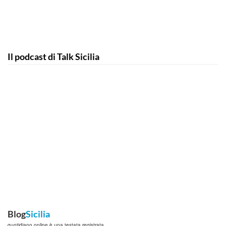
Il podcast di Talk Sicilia
Blog
Sicilia
quotidiano online è una testata registrata.