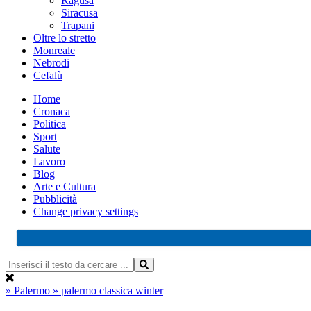
Ragusa
Siracusa
Trapani
Oltre lo stretto
Monreale
Nebrodi
Cefalù
Home
Cronaca
Politica
Sport
Salute
Lavoro
Blog
Arte e Cultura
Pubblicità
Change privacy settings
» Palermo
» palermo classica winter