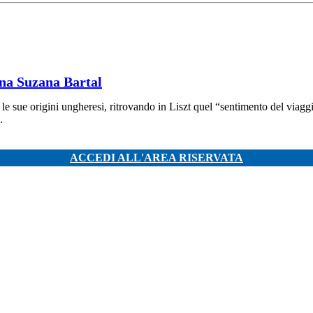
ena Suzana Bartal
le sue origini ungheresi, ritrovando in Liszt quel “sentimento del viaggi
.
ACCEDI ALL'AREA RISERVATA