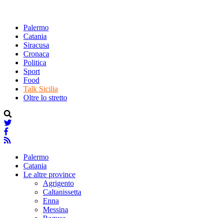
Palermo
Catania
Siracusa
Cronaca
Politica
Sport
Food
Talk Sicilia
Oltre lo stretto
Palermo
Catania
Le altre province
Agrigento
Caltanissetta
Enna
Messina