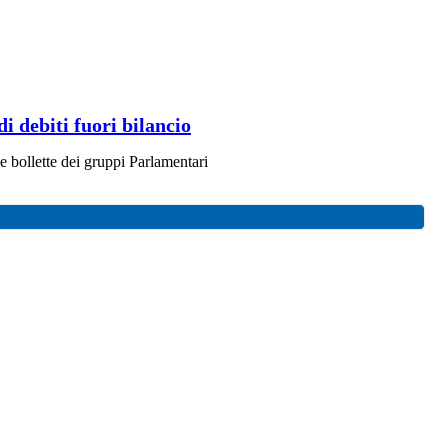
i debiti fuori bilancio
le bollette dei gruppi Parlamentari