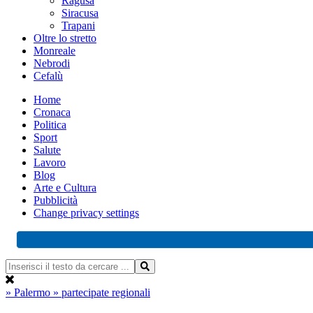
Ragusa
Siracusa
Trapani
Oltre lo stretto
Monreale
Nebrodi
Cefalù
Home
Cronaca
Politica
Sport
Salute
Lavoro
Blog
Arte e Cultura
Pubblicità
Change privacy settings
» Palermo
» partecipate regionali