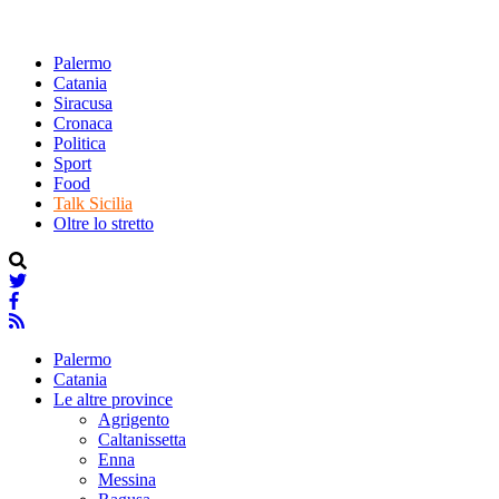
Palermo
Catania
Siracusa
Cronaca
Politica
Sport
Food
Talk Sicilia
Oltre lo stretto
Palermo
Catania
Le altre province
Agrigento
Caltanissetta
Enna
Messina