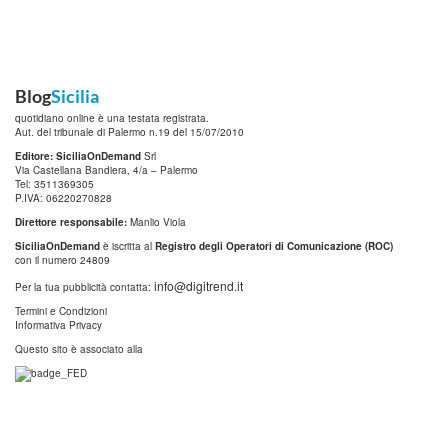
Blog
Sicilia
quotidiano online è una testata registrata.
Aut. del tribunale di Palermo n.19 del 15/07/2010
Editore: SiciliaOnDemand
Srl
Via Castellana Bandiera, 4/a – Palermo
Tel: 3511369305
P.IVA: 06220270828
Direttore responsabile:
Manlio Viola
SiciliaOnDemand
è iscritta al
Registro degli Operatori di Comunicazione (ROC)
con il numero 24809
info@digitrend.it
Per la tua pubblicità contatta:
Termini e Condizioni
Informativa Privacy
Questo sito è associato alla