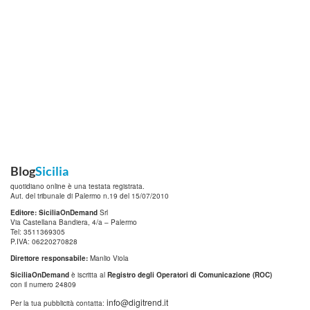
Blog
Sicilia
quotidiano online è una testata registrata.
Aut. del tribunale di Palermo n.19 del 15/07/2010
Editore: SiciliaOnDemand
Srl
Via Castellana Bandiera, 4/a – Palermo
Tel: 3511369305
P.IVA: 06220270828
Direttore responsabile:
Manlio Viola
SiciliaOnDemand
è iscritta al
Registro degli Operatori di Comunicazione (ROC)
con il numero 24809
info@digitrend.it
Per la tua pubblicità contatta: