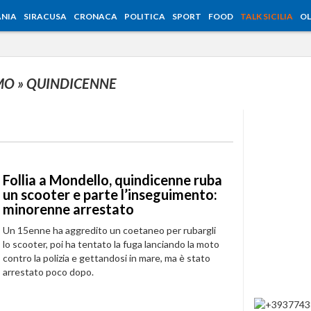
NIA
SIRACUSA
CRONACA
POLITICA
SPORT
FOOD
TALK SICILIA
OL
RMO
» QUINDICENNE
Follia a Mondello, quindicenne ruba
un scooter e parte l’inseguimento:
minorenne arrestato
Un 15enne ha aggredito un coetaneo per rubargli
lo scooter, poi ha tentato la fuga lanciando la moto
contro la polizia e gettandosi in mare, ma è stato
arrestato poco dopo.