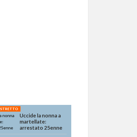
 STRETTO
Uccide la nonna a
martellate:
arrestato 25enne