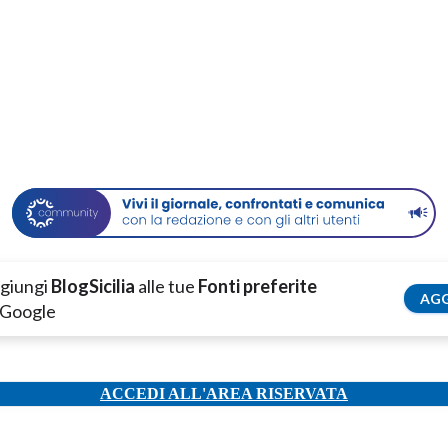
giungi
BlogSicilia
alle tue
Fonti preferite
AGG
 Google
ACCEDI ALL'AREA RISERVATA