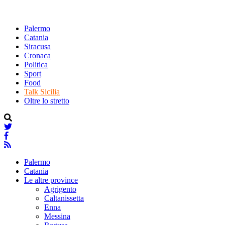
Palermo
Catania
Siracusa
Cronaca
Politica
Sport
Food
Talk Sicilia
Oltre lo stretto
Palermo
Catania
Le altre province
Agrigento
Caltanissetta
Enna
Messina