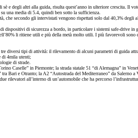
sè e degli altri alla guida, risulta quest’anno in ulteriore crescita. Il vo
a su una media di 5.4, quindi ben sotto la sufficienza.
tà, che secondo gli intervistati vengono rispettati solo dal 40,3% degli alt
à di dispositivi di sicurezza a bordo, in particolare i sistemi safe-drive i
 dell’80% li ritiene utili e più della metà molto utili. I più favorevoli so
e diversi tipi di attività: il rilevamento di alcuni parametri di guida att
 di 4mila utenti;
ologie di strade.
rino Caselle” in Piemonte; la strada statale 51 “di Alemagna” in Veneto;
a” tra Bari e Otranto; la A2 “Autostrada del Mediterraneo” da Salerno a
due rilevatori all’interno di un’automobile che ha percorso l’infrastruttur