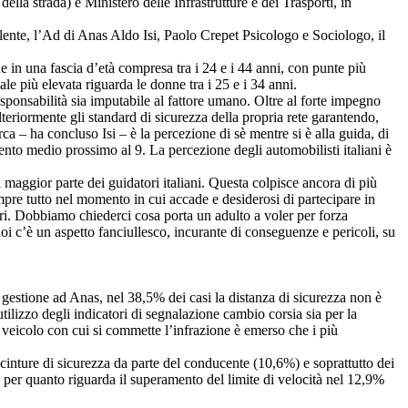
la strada) e Ministero delle Infrastrutture e dei Trasporti, in
alente, l’Ad di Anas Aldo Isi, Paolo Crepet Psicologo e Sociologo, il
e in una fascia d’età compresa tra i 24 e i 44 anni, con punte più
ale più elevata riguarda le donne tra i 25 e i 34 anni.
sponsabilità sia imputabile al fattore umano. Oltre al forte impegno
lteriormente gli standard di sicurezza della propria rete garantendo,
a – ha concluso Isi – è la percezione di sè mentre si è alla guida, di
mento medio prossimo al 9. La percezione degli automobilisti italiani è
maggior parte dei guidatori italiani. Questa colpisce ancora di più
empre tutto nel momento in cui accade e desiderosi di partecipare in
ltri. Dobbiamo chiederci cosa porta un adulto a voler per forza
 c’è un aspetto fanciullesco, incurante di conseguenze e pericoli, su
in gestione ad Anas, nel 38,5% dei casi la distanza di sicurezza non è
tilizzo degli indicatori di segnalazione cambio corsia sia per la
 veicolo con cui si commette l’infrazione è emerso che i più
 cinture di sicurezza da parte del conducente (10,6%) e soprattutto dei
 per quanto riguarda il superamento del limite di velocità nel 12,9%