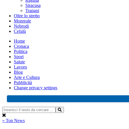
Ragusa
Siracusa
Trapani
Oltre lo stretto
Monreale
Nebrodi
Cefalù
Home
Cronaca
Politica
Sport
Salute
Lavoro
Blog
Arte e Cultura
Pubblicità
Change privacy settings
» Top News