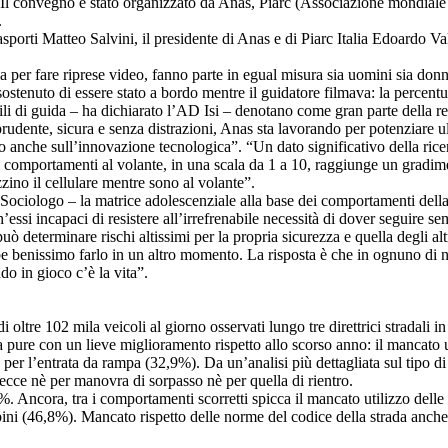
Il convegno è stato organizzato da Anas, Piarc (Associazione mondiale del
.
asporti Matteo Salvini, il presidente di Anas e di Piarc Italia Edoardo V
a per fare riprese video, fanno parte in egual misura sia uomini sia donn
 sostenuto di essere stato a bordo mentre il guidatore filmava: la percentu
ili di guida – ha dichiarato l’AD Isi – denotano come gran parte della re
prudente, sicura e senza distrazioni, Anas sta lavorando per potenziare u
anche sull’innovazione tecnologica”. “Un dato significativo della ricerc
opri comportamenti al volante, in una scala da 1 a 10, raggiunge un gradi
zzino il cellulare mentre sono al volante”.
ociologo – la matrice adolescenziale alla base dei comportamenti della 
’essi incapaci di resistere all’irrefrenabile necessità di dover seguire s
uò determinare rischi altissimi per la propria sicurezza e quella degli a
benissimo farlo in un altro momento. La risposta è che in ognuno di noi
do in gioco c’è la vita”.
 oltre 102 mila veicoli al giorno osservati lungo tre direttrici stradali 
sia pure con un lieve miglioramento rispetto allo scorso anno: il mancato u
per l’entrata da rampa (32,9%). Da un’analisi più dettagliata sul tipo di
frecce nè per manovra di sorpasso nè per quella di rientro.
0%. Ancora, tra i comportamenti scorretti spicca il mancato utilizzo delle
bini (46,8%). Mancato rispetto delle norme del codice della strada anche