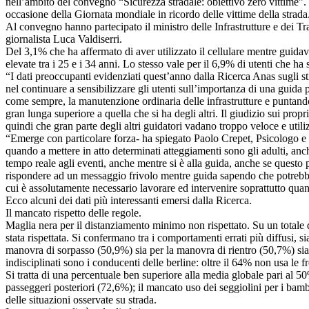
nell’ambito del convegno “Sicurezza stradale: obiettivo zero vittime”. 
occasione della Giornata mondiale in ricordo delle vittime della strada
Al convegno hanno partecipato il ministro delle Infrastrutture e dei Tr
giornalista Luca Valdiserri.
Del 3,1% che ha affermato di aver utilizzato il cellulare mentre guidav
elevate tra i 25 e i 34 anni. Lo stesso vale per il 6,9% di utenti che ha
“I dati preoccupanti evidenziati quest’anno dalla Ricerca Anas sugli st
nel continuare a sensibilizzare gli utenti sull’importanza di una guida 
come sempre, la manutenzione ordinaria delle infrastrutture e puntando 
gran lunga superiore a quella che si ha degli altri. Il giudizio sui pr
quindi che gran parte degli altri guidatori vadano troppo veloce e utili
“Emerge con particolare forza- ha spiegato Paolo Crepet, Psicologo e S
quando a mettere in atto determinati atteggiamenti sono gli adulti, anch
tempo reale agli eventi, anche mentre si è alla guida, anche se questo p
rispondere ad un messaggio frivolo mentre guida sapendo che potrebbe 
cui è assolutamente necessario lavorare ed intervenire soprattutto quan
Ecco alcuni dei dati più interessanti emersi dalla Ricerca.
Il mancato rispetto delle regole.
Maglia nera per il distanziamento minimo non rispettato. Su un totale di
stata rispettata. Si confermano tra i comportamenti errati più diffusi, 
manovra di sorpasso (50,9%) sia per la manovra di rientro (50,7%) sia 
indisciplinati sono i conducenti delle berline: oltre il 64% non usa le 
Si tratta di una percentuale ben superiore alla media globale pari al 5
passeggeri posteriori (72,6%); il mancato uso dei seggiolini per i bam
delle situazioni osservate su strada.