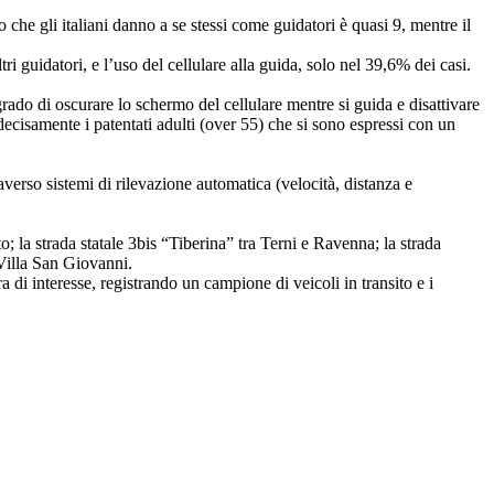
to che gli italiani danno a se stessi come guidatori è quasi 9, mentre il
ri guidatori, e l’uso del cellulare alla guida, solo nel 39,6% dei casi.
n grado di oscurare lo schermo del cellulare mentre si guida e disattivare
no decisamente i patentati adulti (over 55) che si sono espressi con un
raverso sistemi di rilevazione automatica (velocità, distanza e
 la strada statale 3bis “Tiberina” tra Terni e Ravenna; la strada
 Villa San Giovanni.
a di interesse, registrando un campione di veicoli in transito e i