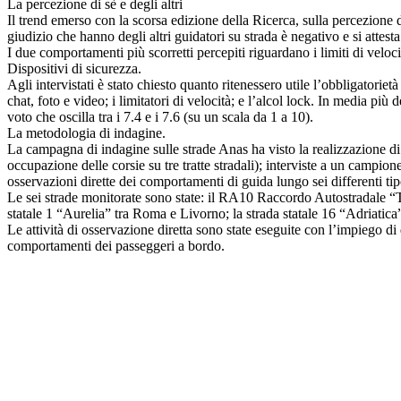
La percezione di sè e degli altri
Il trend emerso con la scorsa edizione della Ricerca, sulla percezione di 
giudizio che hanno degli altri guidatori su strada è negativo e si attest
I due comportamenti più scorretti percepiti riguardano i limiti di veloci
Dispositivi di sicurezza.
Agli intervistati è stato chiesto quanto ritenessero utile l’obbligatoriet
chat, foto e video; i limitatori di velocità; e l’alcol lock. In media più
voto che oscilla tra i 7.4 e i 7.6 (su un scala da 1 a 10).
La metodologia di indagine.
La campagna di indagine sulle strade Anas ha visto la realizzazione di tr
occupazione delle corsie su tre tratte stradali); interviste a un campione
osservazioni dirette dei comportamenti di guida lungo sei differenti tip
Le sei strade monitorate sono state: il RA10 Raccordo Autostradale “To
statale 1 “Aurelia” tra Roma e Livorno; la strada statale 16 “Adriatic
Le attività di osservazione diretta sono state eseguite con l’impiego di 
comportamenti dei passeggeri a bordo.