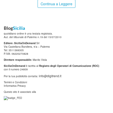
Continua a Leggere
Blog
Sicilia
quotidiano online è una testata registrata.
Aut. del tribunale di Palermo n.19 del 15/07/2010
Editore: SiciliaOnDemand
Srl
Via Castellana Bandiera, 4/a – Palermo
Tel: 3511369305
P.IVA: 06220270828
Direttore responsabile:
Manlio Viola
SiciliaOnDemand
è iscritta al
Registro degli Operatori di Comunicazione (ROC)
con il numero 24809
info@digitrend.it
Per la tua pubblicità contatta:
Termini e Condizioni
Informativa Privacy
Questo sito è associato alla