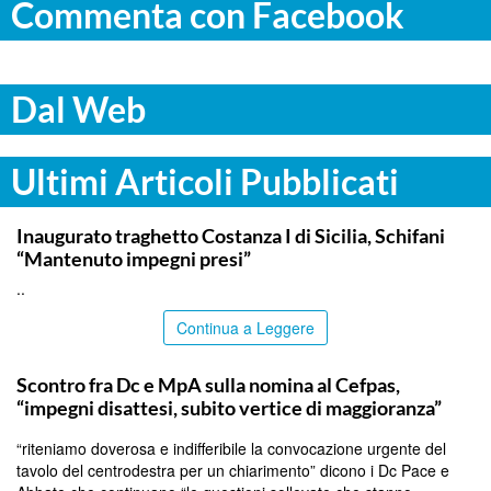
Commenta con Facebook
Dal Web
Ultimi Articoli Pubblicati
ITALPRESS
Inaugurato traghetto Costanza I di Sicilia, Schifani
“Mantenuto impegni presi”
..
Continua a Leggere
CALTANISSETTA
Scontro fra Dc e MpA sulla nomina al Cefpas,
“impegni disattesi, subito vertice di maggioranza”
“riteniamo doverosa e indifferibile la convocazione urgente del
tavolo del centrodestra per un chiarimento” dicono i Dc Pace e