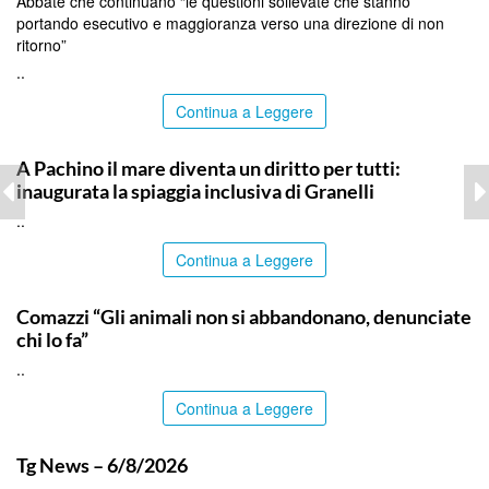
Abbate che continuano “le questioni sollevate che stanno
portando esecutivo e maggioranza verso una direzione di non
ritorno”
..
Continua a Leggere
SIRACUSA
A Pachino il mare diventa un diritto per tutti:
inaugurata la spiaggia inclusiva di Granelli
..
Continua a Leggere
ITALPRESS
Comazzi “Gli animali non si abbandonano, denunciate
chi lo fa”
..
Continua a Leggere
ITALPRESS
Tg News – 6/8/2026