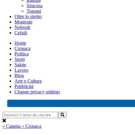
Ragusa
Siracusa
Trapani
Oltre lo stretto
Monreale
Nebrodi
Cefalù
Home
Cronaca
Politica
Sport
Salute
Lavoro
Blog
Arte e Cultura
Pubblicità
Change privacy settings
» Catania
» Cronaca