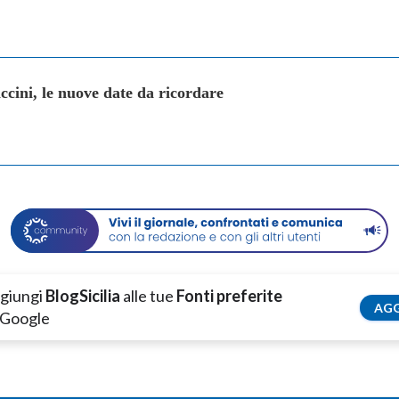
cini, le nuove date da ricordare
giungi
BlogSicilia
alle tue
Fonti preferite
AGG
 Google