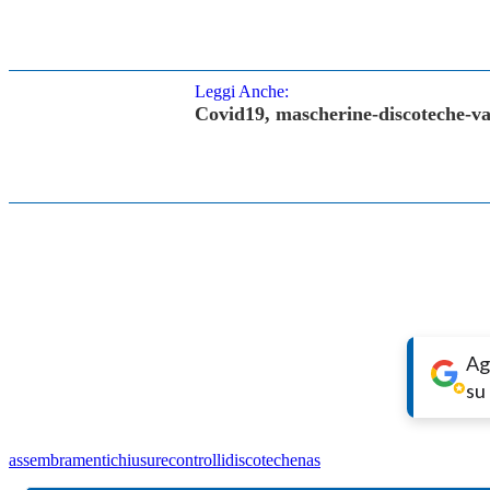
Leggi Anche:
Covid19, mascherine-discoteche-vac
Ag
su
assembramenti
chiusure
controlli
discoteche
nas