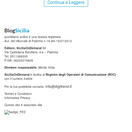
Continua a Leggere
Blog
Sicilia
quotidiano online è una testata registrata.
Aut. del tribunale di Palermo n.19 del 15/07/2010
Editore: SiciliaOnDemand
Srl
Via Castellana Bandiera, 4/a – Palermo
Tel: 3511369305
P.IVA: 06220270828
Direttore responsabile:
Manlio Viola
SiciliaOnDemand
è iscritta al
Registro degli Operatori di Comunicazione (ROC)
con il numero 24809
info@digitrend.it
Per la tua pubblicità contatta:
Termini e Condizioni
Informativa Privacy
Questo sito è associato alla