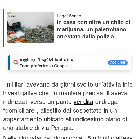
Leggi Anche:
In casa con oltre un chilo di
marijuana, un palermitano
arrestato dalla polizia
Aggiungi
BlogSicilia
alle tue
AGGIUNGI
Fonti preferite
su Google
I militari avevano da giorni svolto un’attività info
investigativa che, in maniera precisa, li aveva
indirizzati verso un punto
vendita
di droga
“domiciliare”, allestito dal sospettato in un
appartamento ubicato all’undicesimo piano di
uno stabile di via Perugia.
Nella circostanza, dopo circa 15 minuti d’attesa,