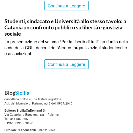
Continua a Leggere
CATANIA
Studenti, sindacato e Università allo stesso tavolo: a
Catania un confronto pubblico su libertà e giustizia
sociale
La presentazione del volume “Per la libertà di tutti” ha riunito nella
sede della CGIL docenti dell’Ateneo, organizzazioni studentesche
e associazioni. ...
Continua a Leggere
Blog
Sicilia
quotidiano online è una testata registrata.
Aut. del tribunale di Palermo n.19 del 15/07/2010
Editore: SiciliaOnDemand
Srl
Via Castellana Bandiera, 4/a – Palermo
Tel: 3511369305
P.IVA: 06220270828
Direttore responsabile:
Manlio Viola