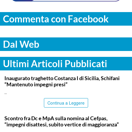
Commenta con Facebook
Dal Web
Ultimi Articoli Pubblicati
ITALPRESS
Inaugurato traghetto Costanza I di Sicilia, Schifani
“Mantenuto impegni presi”
..
Continua a Leggere
CALTANISSETTA
Scontro fra Dc e MpA sulla nomina al Cefpas,
“impegni disattesi, subito vertice di maggioranza”