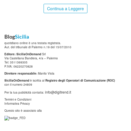
Continua a Leggere
Blog
Sicilia
quotidiano online è una testata registrata.
Aut. del tribunale di Palermo n.19 del 15/07/2010
Editore: SiciliaOnDemand
Srl
Via Castellana Bandiera, 4/a – Palermo
Tel: 3511369305
P.IVA: 06220270828
Direttore responsabile:
Manlio Viola
SiciliaOnDemand
è iscritta al
Registro degli Operatori di Comunicazione (ROC)
con il numero 24809
info@digitrend.it
Per la tua pubblicità contatta:
Termini e Condizioni
Informativa Privacy
Questo sito è associato alla