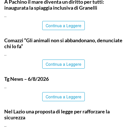
A Pachino il mare diventa un diritto per tutti:
inaugurata la spiaggia inclusiva di Granelli
..
Continua a Leggere
ITALPRESS
Comazzi “Gli animali non si abbandonano, denunciate
chi lo fa”
..
Continua a Leggere
ITALPRESS
Tg News – 6/8/2026
..
Continua a Leggere
ITALPRESS
Nel Lazio una proposta di legge per rafforzare la
sicurezza
..