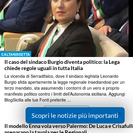
CALTANISSETTA
Il caso del sindaco Burgio diventa politico: la Lega
chiede regole uguali in tutta Italia
La vicenda di Serradifalco, dove il sindaco leghista Leonardo
Burgio sfida apertamente la legge regionale insediandosi per un
terzo mandato, sta assumendo i contorni di un vero e proprio
manifesto politico contro i limiti dell’Autonomia siciliana. Aggiungi
BlogSicilia alle tue Fonti preferite ...
Continua a Leggere
×
Scopri le notizie più importanti
ENNA
Il modello Enna vola verso Palermo: De Luca e Crisafull
preparano la tavola per le Regionali