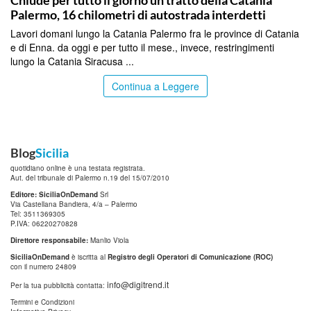
Chiude per tutto il giorno un tratto della Catania
Palermo, 16 chilometri di autostrada interdetti
Lavori domani lungo la Catania Palermo fra le province di Catania
e di Enna. da oggi e per tutto il mese., invece, restringimenti
lungo la Catania Siracusa ...
Continua a Leggere
Blog
Sicilia
quotidiano online è una testata registrata.
Aut. del tribunale di Palermo n.19 del 15/07/2010
Editore: SiciliaOnDemand
Srl
Via Castellana Bandiera, 4/a – Palermo
Tel: 3511369305
P.IVA: 06220270828
Direttore responsabile:
Manlio Viola
SiciliaOnDemand
è iscritta al
Registro degli Operatori di Comunicazione (ROC)
con il numero 24809
info@digitrend.it
Per la tua pubblicità contatta:
Termini e Condizioni