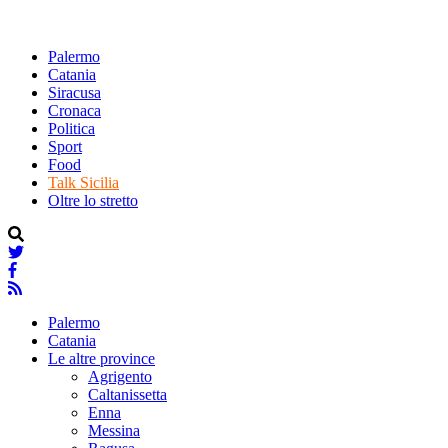
Palermo
Catania
Siracusa
Cronaca
Politica
Sport
Food
Talk Sicilia
Oltre lo stretto
Palermo
Catania
Le altre province
Agrigento
Caltanissetta
Enna
Messina