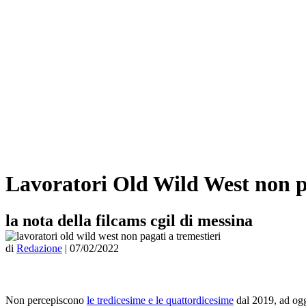
Lavoratori Old Wild West non pag
la nota della filcams cgil di messina
di
Redazione
|
07/02/2022
Non percepiscono
le tredicesime e le quattordicesime
dal 2019, ad oggi