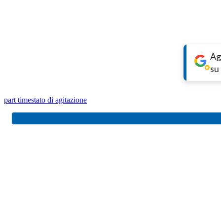
Ag
su
part time
stato di agitazione