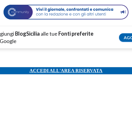
giungi
BlogSicilia
alle tue
Fonti preferite
AGG
 Google
ACCEDI ALL'AREA RISERVATA