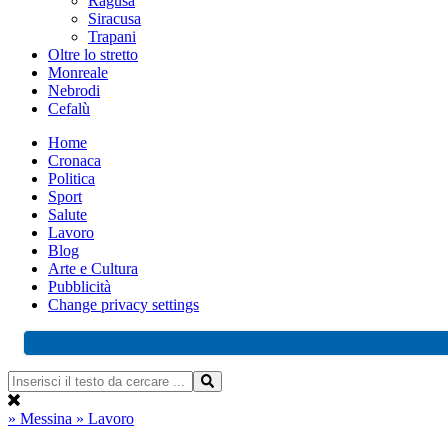
Ragusa
Siracusa
Trapani
Oltre lo stretto
Monreale
Nebrodi
Cefalù
Home
Cronaca
Politica
Sport
Salute
Lavoro
Blog
Arte e Cultura
Pubblicità
Change privacy settings
» Messina
» Lavoro