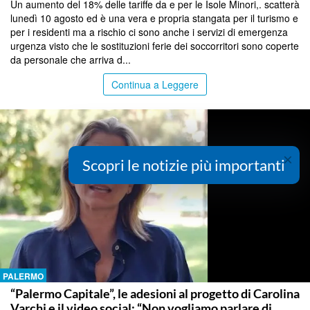
Un aumento del 18% delle tariffe da e per le Isole Minori,. scatterà
lunedì 10 agosto ed è una vera e propria stangata per il turismo e
per i residenti ma a rischio ci sono anche i servizi di emergenza
urgenza visto che le sostituzioni ferie dei soccorritori sono coperte
da personale che arriva d...
Continua a Leggere
×
Scopri le notizie più importanti
PALERMO
“Palermo Capitale”, le adesioni al progetto di Carolina
Varchi e il video social: “Non vogliamo parlare di