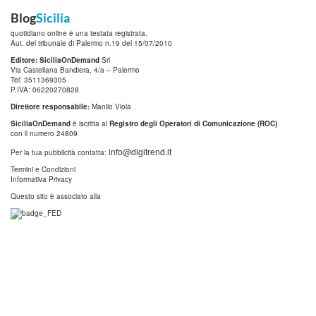
Blog
Sicilia
quotidiano online è una testata registrata.
Aut. del tribunale di Palermo n.19 del 15/07/2010
Editore: SiciliaOnDemand
Srl
Via Castellana Bandiera, 4/a – Palermo
Tel: 3511369305
P.IVA: 06220270828
Direttore responsabile:
Manlio Viola
SiciliaOnDemand
è iscritta al
Registro degli Operatori di Comunicazione (ROC)
con il numero 24809
info@digitrend.it
Per la tua pubblicità contatta:
Termini e Condizioni
Informativa Privacy
Questo sito è associato alla