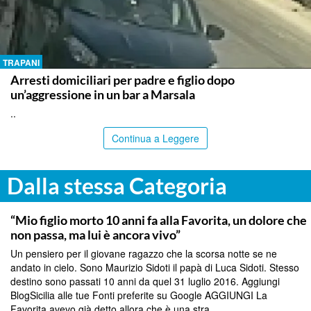
TRAPANI
Arresti domiciliari per padre e figlio dopo
un’aggressione in un bar a Marsala
..
Continua a Leggere
Dalla stessa Categoria
PALERMO
“Mio figlio morto 10 anni fa alla Favorita, un dolore che
non passa, ma lui è ancora vivo”
Un pensiero per il giovane ragazzo che la scorsa notte se ne
andato in cielo. Sono Maurizio Sidoti il papà di Luca Sidoti. Stesso
destino sono passati 10 anni da quel 31 luglio 2016. Aggiungi
BlogSicilia alle tue Fonti preferite su Google AGGIUNGI La
Favorita avevo già detto allora che è una stra...