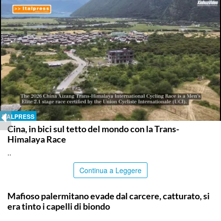
ITALPRESS
Cina, in bici sul tetto del mondo con la Trans-
Himalaya Race
..
Continua a Leggere
PALERMO
Mafioso palermitano evade dal carcere, catturato, si
era tinto i capelli di biondo
..