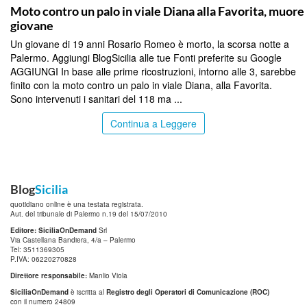
Moto contro un palo in viale Diana alla Favorita, muore
giovane
Un giovane di 19 anni Rosario Romeo è morto, la scorsa notte a
Palermo. Aggiungi BlogSicilia alle tue Fonti preferite su Google
AGGIUNGI In base alle prime ricostruzioni, intorno alle 3, sarebbe
finito con la moto contro un palo in viale Diana, alla Favorita.
Sono intervenuti i sanitari del 118 ma ...
Continua a Leggere
Blog
Sicilia
quotidiano online è una testata registrata.
Aut. del tribunale di Palermo n.19 del 15/07/2010
Editore: SiciliaOnDemand
Srl
Via Castellana Bandiera, 4/a – Palermo
Tel: 3511369305
P.IVA: 06220270828
Direttore responsabile:
Manlio Viola
SiciliaOnDemand
è iscritta al
Registro degli Operatori di Comunicazione (ROC)
con il numero 24809