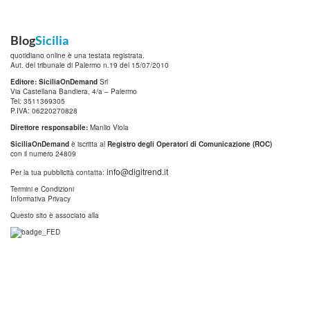
Blog
Sicilia
quotidiano online è una testata registrata.
Aut. del tribunale di Palermo n.19 del 15/07/2010
Editore: SiciliaOnDemand
Srl
Via Castellana Bandiera, 4/a – Palermo
Tel: 3511369305
P.IVA: 06220270828
Direttore responsabile:
Manlio Viola
SiciliaOnDemand
è iscritta al
Registro degli Operatori di Comunicazione (ROC)
con il numero 24809
info@digitrend.it
Per la tua pubblicità contatta:
Termini e Condizioni
Informativa Privacy
Questo sito è associato alla