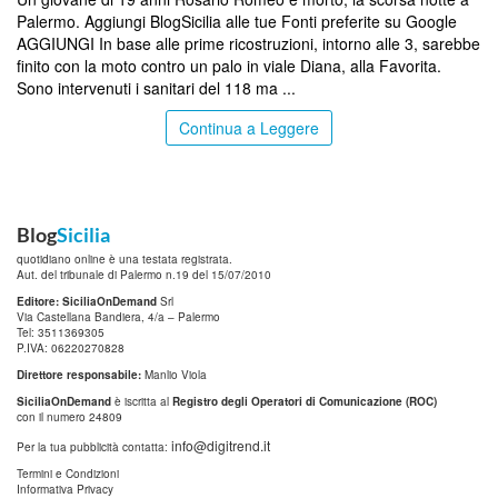
Palermo. Aggiungi BlogSicilia alle tue Fonti preferite su Google
AGGIUNGI In base alle prime ricostruzioni, intorno alle 3, sarebbe
finito con la moto contro un palo in viale Diana, alla Favorita.
Sono intervenuti i sanitari del 118 ma ...
Continua a Leggere
Blog
Sicilia
quotidiano online è una testata registrata.
Aut. del tribunale di Palermo n.19 del 15/07/2010
Editore: SiciliaOnDemand
Srl
Via Castellana Bandiera, 4/a – Palermo
Tel: 3511369305
P.IVA: 06220270828
Direttore responsabile:
Manlio Viola
SiciliaOnDemand
è iscritta al
Registro degli Operatori di Comunicazione (ROC)
con il numero 24809
info@digitrend.it
Per la tua pubblicità contatta:
Termini e Condizioni
Informativa Privacy