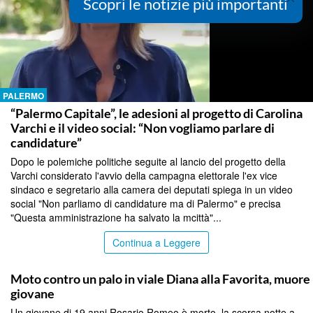
Scopri le notizie più importanti
PALERMO
“Palermo Capitale”, le adesioni al progetto di Carolina
Varchi e il video social: “Non vogliamo parlare di
candidature”
Dopo le polemiche politiche seguite al lancio del progetto della
Varchi considerato l'avvio della campagna elettorale l'ex vice
sindaco e segretario alla camera dei deputati spiega in un video
social "Non parliamo di candidature ma di Palermo" e precisa
"Questa amministrazione ha salvato la mcittà"...
Continua a Leggere
PALERMO
Moto contro un palo in viale Diana alla Favorita, muore
giovane
Un giovane di 19 anni Rosario Romeo è morto, la scorsa notte a