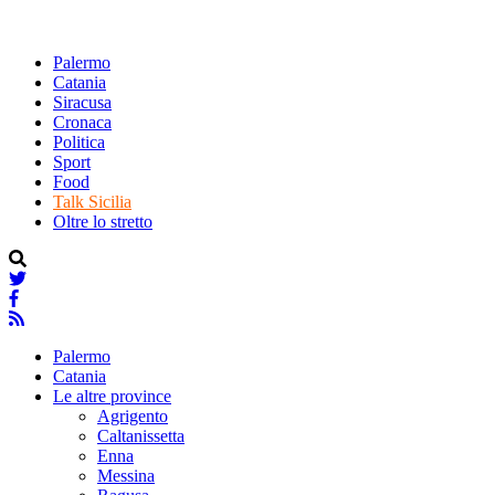
Palermo
Catania
Siracusa
Cronaca
Politica
Sport
Food
Talk Sicilia
Oltre lo stretto
Palermo
Catania
Le altre province
Agrigento
Caltanissetta
Enna
Messina