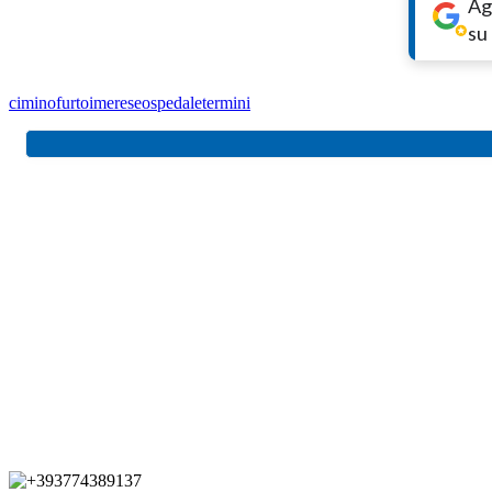
Ag
su
cimino
furto
imerese
ospedale
termini