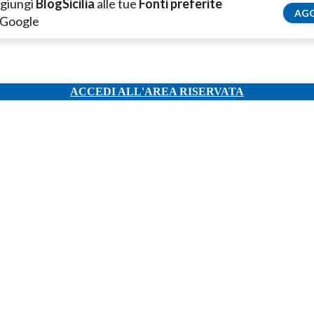
giungi
BlogSicilia
alle tue
Fonti preferite
AGG
 Google
ACCEDI ALL'AREA RISERVATA