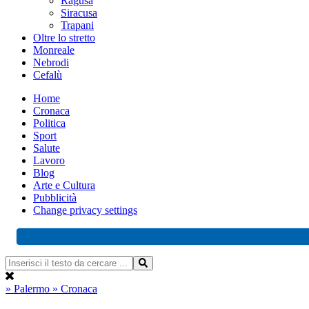
Ragusa
Siracusa
Trapani
Oltre lo stretto
Monreale
Nebrodi
Cefalù
Home
Cronaca
Politica
Sport
Salute
Lavoro
Blog
Arte e Cultura
Pubblicità
Change privacy settings
» Palermo
» Cronaca