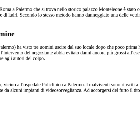
Roma a Palermo che si trova nello storico palazzo Monteleone è stato og
ne di ladri. Secondo lo stesso metodo hanno danneggiato una delle vetrin
mmine
Palermo) ha visto tre uomini uscire dal suo locale dopo che poco prima ha
 l’intervento dei negoziante abbia evitato danni ancora più grossi all’es
e agli autori del colpo.
, vicino all’ospedale Policlinico a Palermo. I malviventi sono riusciti 
se da alcuni impianti di videosorveglianza. Ad accorgersi del furto il tit