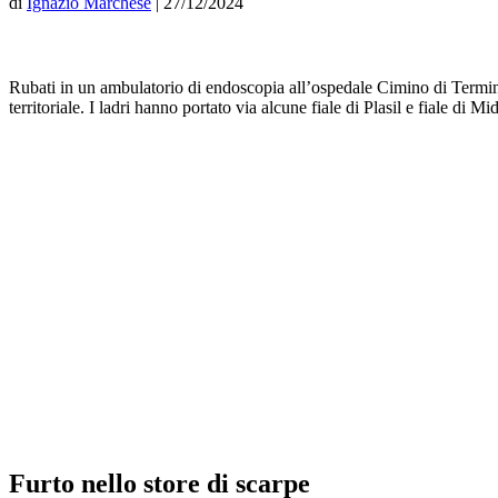
di
Ignazio Marchese
|
27/12/2024
Rubati in un ambulatorio di endoscopia all’ospedale Cimino di Termini
territoriale. I ladri hanno portato via alcune fiale di Plasil e fiale di
Furto nello store di scarpe