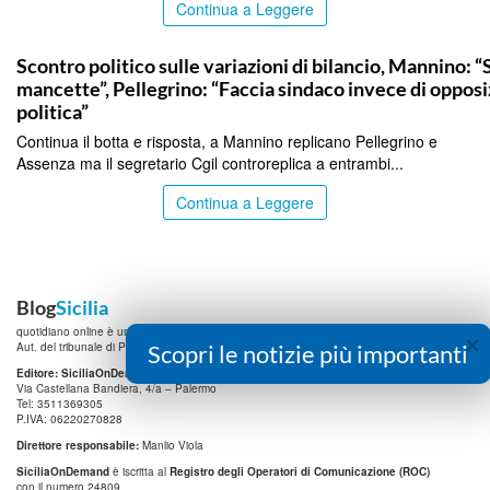
Continua a Leggere
PALERMO
Scontro politico sulle variazioni di bilancio, Mannino: “
mancette”, Pellegrino: “Faccia sindaco invece di oppos
politica”
Continua il botta e risposta, a Mannino replicano Pellegrino e
Assenza ma il segretario Cgil controreplica a entrambi...
Continua a Leggere
Blog
Sicilia
quotidiano online è una testata registrata.
×
Aut. del tribunale di Palermo n.19 del 15/07/2010
Scopri le notizie più importanti
Editore: SiciliaOnDemand
Srl
Via Castellana Bandiera, 4/a – Palermo
Tel: 3511369305
P.IVA: 06220270828
Direttore responsabile:
Manlio Viola
SiciliaOnDemand
è iscritta al
Registro degli Operatori di Comunicazione (ROC)
con il numero 24809