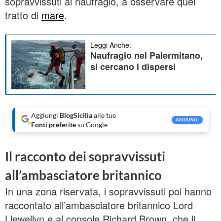
sopravvissuti al naufragio, a osservare quel
tratto di
mare
.
Leggi Anche:
Naufragio nel Palermitano,
si cercano i dispersi
Aggiungi
BlogSicilia
alle tue
AGGIUNGI
Fonti preferite
su Google
Il racconto dei sopravvissuti
all’ambasciatore britannico
In una zona riservata, i sopravvissuti poi hanno
raccontato all’ambasciatore britannico Lord
Llewellyn e al console Richard Brown, che li