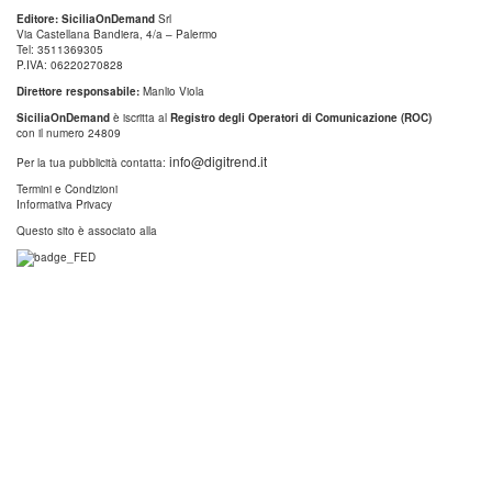
Editore: SiciliaOnDemand
Srl
Via Castellana Bandiera, 4/a – Palermo
Tel: 3511369305
P.IVA: 06220270828
Direttore responsabile:
Manlio Viola
SiciliaOnDemand
è iscritta al
Registro degli Operatori di Comunicazione (ROC)
con il numero 24809
info@digitrend.it
Per la tua pubblicità contatta:
Termini e Condizioni
Informativa Privacy
Questo sito è associato alla