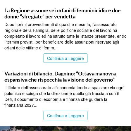
PALERMO
La Regione assume sei orfani di femminicidio e due
donne “sfregiate” per vendetta
Dopo i primi provvedimenti di qualche mese fa, l’assessorato
regionale della Famiglia, delle politiche sociali e del lavoro ha
completato il lavoro ed ha istruito tutte le istanze presentate, entro
i termini previsti, per beneficiare delle assunzioni riservate agli
orfani delle vittime di femm...
Continua a Leggere
PALERMO
Variazioni di bilancio, Dagnino: “Ottava manovra
espansiva che rispecchia la visione del governo”
Il titolare dell'assessorato all'economia tende a spazzare via ogni
polemica e spiega che la direzione è quella già tracciata con il
Defr, il documento di economia e finanza che guiderà la
finanziaria 2027...
Continua a Leggere