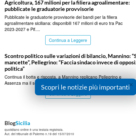
Agricoltura, 167 milioni per la filiera agroalimentare:
pubblicate le graduatorie provvisorie
Pubblicate le graduatorie provvisorie dei bandi per la filiera
agroalimentare siciliana: disponibili 167 milioni di euro tra Pac
2023-2027 e Pif....
Continua a Leggere
PALERMO
Scontro politico sulle variazioni di bilancio, Mannino: “
mancette”, Pellegrino: “Faccia sindaco invece di oppos
politica”
Continua il botta e risposta, a Mannino replicano Pellegrino e
Assenza ma il segretario Cgil controreplica a entrambi...
×
Scopri le notizie più importanti
Continua a Leggere
Blog
Sicilia
quotidiano online è una testata registrata.
Aut. del tribunale di Palermo n.19 del 15/07/2010