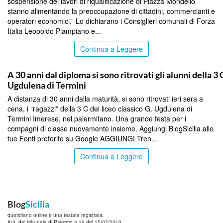
sospensione dei lavori di riqualificazione di Piazza Mondello
stanno alimentando la preoccupazione di cittadini, commercianti e
operatori economici.” Lo dichiarano i Consiglieri comunali di Forza
Italia Leopoldo Piampiano e...
Continua a Leggere
PALERMO
A 30 anni dal diploma si sono ritrovati gli alunni della 3 
Ugdulena di Termini
A distanza di 30 anni dalla maturità, si sono ritrovati ieri sera a
cena, i “ragazzi” della 3 C del liceo classico G. Ugdulena di
Termini Imerese, nel palermitano. Una grande festa per i
compagni di classe nuovamente insieme. Aggiungi BlogSicilia alle
tue Fonti preferite su Google AGGIUNGI Tren...
Continua a Leggere
Blog
Sicilia
quotidiano online è una testata registrata.
Aut. del tribunale di Palermo n.19 del 15/07/2010