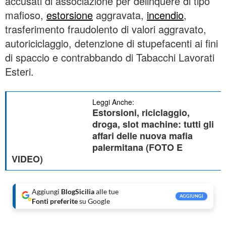
accusati di associazione per delinquere di tipo
mafioso,
estorsione
aggravata,
incendio
,
trasferimento fraudolento di valori aggravato,
autoriciclaggio, detenzione di stupefacenti ai fini
di spaccio e contrabbando di Tabacchi Lavorati
Esteri.
Leggi Anche:
Estorsioni, riciclaggio,
droga, slot machine: tutti gli
affari delle nuova mafia
palermitana (FOTO E
VIDEO)
Aggiungi
BlogSicilia
alle tue
AGGIUNGI
Fonti preferite
su Google