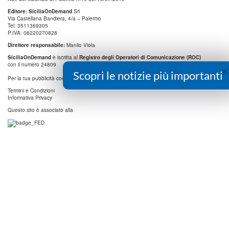
Editore: SiciliaOnDemand
Srl
Via Castellana Bandiera, 4/a – Palermo
Tel: 3511369305
P.IVA: 06220270828
Direttore responsabile:
Manlio Viola
SiciliaOnDemand
è iscritta al
Registro degli Operatori di Comunicazione (ROC)
con il numero 24809
×
Scopri le notizie più importanti
info@digitrend.it
Per la tua pubblicità contatta:
Termini e Condizioni
Informativa Privacy
Questo sito è associato alla