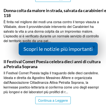
PALERMO
Donna colta da malore in strada, salvata da carabinieri 
118
È finita nel migliore dei modi una corsa contro il tempo vissuta a
Villabate, dove il provvidenziale intervento dei Carabinieri ha
salvato la vita a una donna colpita da un improvviso malore.
L’episodio si è verificato durante un normale servizio di controllo
del territorio svolto da una pat...
×
Scopri le notizie più importanti
Continua a Leggere
PALERMO
Il Festival Comet Poesia celebra dieci anni di cultura
a Petralia Soprana
Il Festival Comet Poesia taglia il traguardo delle dieci candeline.
Ideata e diretta da Agostino Messineo Alfiere e organizzata
dall’Associazione Cittadinanza Attiva Petralia Soprana, la
kermesse poetico-letteraria si conferma come uno degli esempi
più longevi e dei laboratori più prolifici di r...
Continua a Leggere