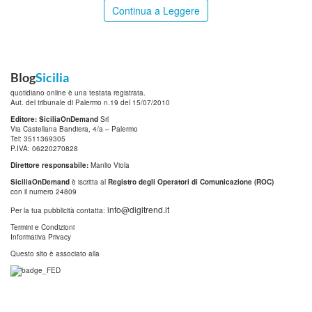
Continua a Leggere
Blog
Sicilia
quotidiano online è una testata registrata.
Aut. del tribunale di Palermo n.19 del 15/07/2010
Editore: SiciliaOnDemand
Srl
Via Castellana Bandiera, 4/a – Palermo
Tel: 3511369305
P.IVA: 06220270828
Direttore responsabile:
Manlio Viola
SiciliaOnDemand
è iscritta al
Registro degli Operatori di Comunicazione (ROC)
con il numero 24809
info@digitrend.it
Per la tua pubblicità contatta:
Termini e Condizioni
Informativa Privacy
Questo sito è associato alla