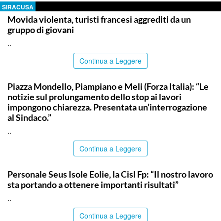
SIRACUSA
Movida violenta, turisti francesi aggrediti da un
gruppo di giovani
..
Continua a Leggere
PALERMO
Piazza Mondello, Piampiano e Meli (Forza Italia): “Le
notizie sul prolungamento dello stop ai lavori
impongono chiarezza. Presentata un’interrogazione
al Sindaco.”
..
Continua a Leggere
COMMUNITY
Personale Seus Isole Eolie, la Cisl Fp: “Il nostro lavoro
sta portando a ottenere importanti risultati”
..
Continua a Leggere