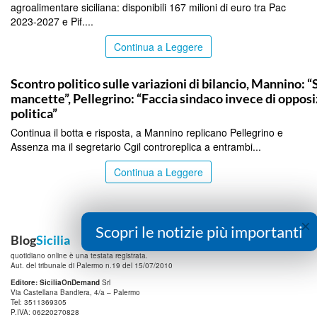
agroalimentare siciliana: disponibili 167 milioni di euro tra Pac
2023-2027 e Pif....
Continua a Leggere
PALERMO
Scontro politico sulle variazioni di bilancio, Mannino: “
mancette”, Pellegrino: “Faccia sindaco invece di oppos
politica”
Continua il botta e risposta, a Mannino replicano Pellegrino e
Assenza ma il segretario Cgil controreplica a entrambi...
Continua a Leggere
×
Scopri le notizie più importanti
Blog
Sicilia
quotidiano online è una testata registrata.
Aut. del tribunale di Palermo n.19 del 15/07/2010
Editore: SiciliaOnDemand
Srl
Via Castellana Bandiera, 4/a – Palermo
Tel: 3511369305
P.IVA: 06220270828