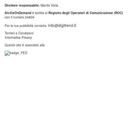
Direttore responsabile:
Manlio Viola
SiciliaOnDemand
è iscritta al
Registro degli Operatori di Comunicazione (ROC)
con il numero 24809
info@digitrend.it
Per la tua pubblicità contatta:
Termini e Condizioni
Informativa Privacy
Questo sito è associato alla