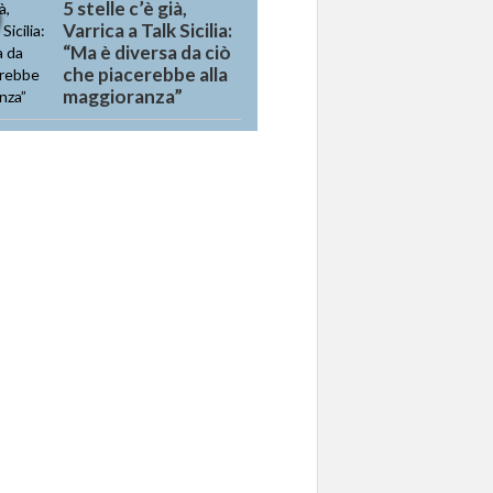
5 stelle c’è già,
Varrica a Talk Sicilia:
“Ma è diversa da ciò
che piacerebbe alla
maggioranza”