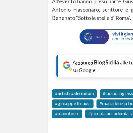
All’evento hanno preso parte Giuse
Antonio Fiasconaro, scrittore e g
Benenato “Sotto le stelle di Roma”.
Aggiungi
BlogSicilia
alle 
su Google
artisti palermitani
ciccio ingrass
giuseppe li causi
maria letizia b
pianoforte
piccola accademia ta