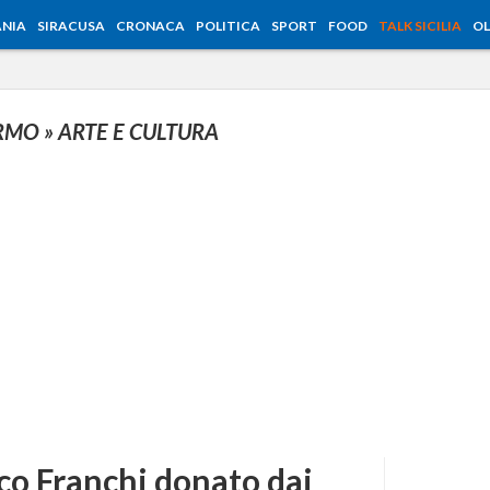
NIA
SIRACUSA
CRONACA
POLITICA
SPORT
FOOD
TALK SICILIA
OL
ERMO
» ARTE E CULTURA
nco Franchi donato dai