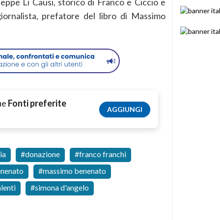
ppe Li Causi, storico di Franco e Ciccio e
iornalista, prefatore del libro di Massimo
tue
Fonti preferite
AGGIUNGI
ia
donazione
franco franchi
enenato
massimo benenato
lenti
simona d'angelo