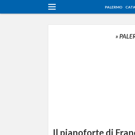
PALERMO
CATA
» PAL
Il pianoforte di Fra