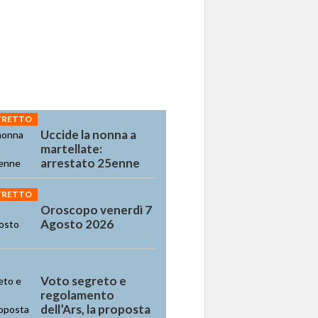
STRETTO
Uccide la nonna a
martellate:
arrestato 25enne
STRETTO
Oroscopo venerdì 7
Agosto 2026
Voto segreto e
regolamento
dell’Ars, la proposta