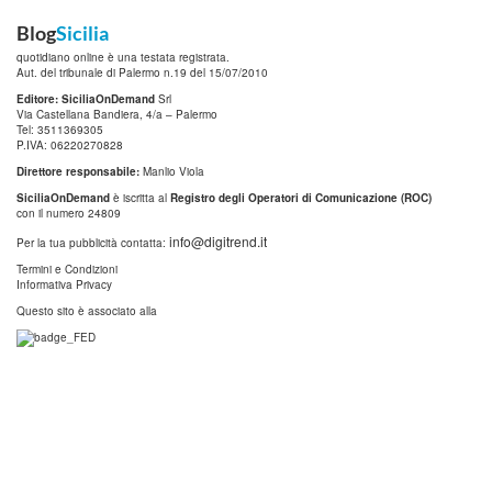
Blog
Sicilia
quotidiano online è una testata registrata.
Aut. del tribunale di Palermo n.19 del 15/07/2010
Editore: SiciliaOnDemand
Srl
Via Castellana Bandiera, 4/a – Palermo
Tel: 3511369305
P.IVA: 06220270828
Direttore responsabile:
Manlio Viola
SiciliaOnDemand
è iscritta al
Registro degli Operatori di Comunicazione (ROC)
con il numero 24809
info@digitrend.it
Per la tua pubblicità contatta:
Termini e Condizioni
Informativa Privacy
Questo sito è associato alla