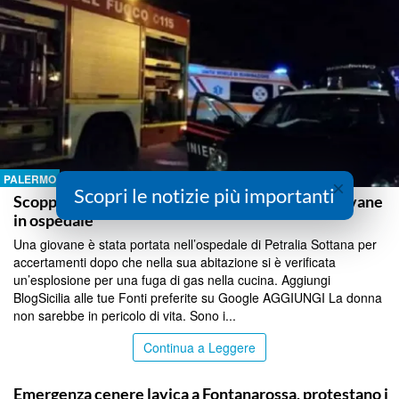
PALERMO
×
Scopri le notizie più importanti
Scoppia la cucina in un appartamento a Blufi, giovane
in ospedale
Una giovane è stata portata nell’ospedale di Petralia Sottana per
accertamenti dopo che nella sua abitazione si è verificata
un’esplosione per una fuga di gas nella cucina. Aggiungi
BlogSicilia alle tue Fonti preferite su Google AGGIUNGI La donna
non sarebbe in pericolo di vita. Sono i...
Continua a Leggere
PALERMO
Emergenza cenere lavica a Fontanarossa, protestano i