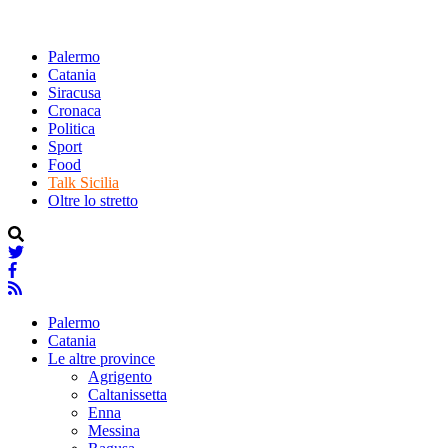
Palermo
Catania
Siracusa
Cronaca
Politica
Sport
Food
Talk Sicilia
Oltre lo stretto
Palermo
Catania
Le altre province
Agrigento
Caltanissetta
Enna
Messina