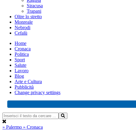
Ragusa
Siracusa
Trapani
Oltre lo stretto
Monreale
Nebrodi
Cefalù
Home
Cronaca
Politica
Sport
Salute
Lavoro
Blog
Arte e Cultura
Pubblicità
Change privacy settings
» Palermo
» Cronaca