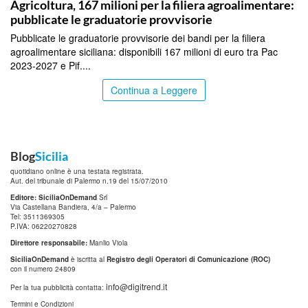
Agricoltura, 167 milioni per la filiera agroalimentare:
pubblicate le graduatorie provvisorie
Pubblicate le graduatorie provvisorie dei bandi per la filiera
agroalimentare siciliana: disponibili 167 milioni di euro tra Pac
2023-2027 e Pif....
Continua a Leggere
Blog
Sicilia
quotidiano online è una testata registrata.
Aut. del tribunale di Palermo n.19 del 15/07/2010
Editore: SiciliaOnDemand
Srl
Via Castellana Bandiera, 4/a – Palermo
Tel: 3511369305
P.IVA: 06220270828
Direttore responsabile:
Manlio Viola
SiciliaOnDemand
è iscritta al
Registro degli Operatori di Comunicazione (ROC)
con il numero 24809
info@digitrend.it
Per la tua pubblicità contatta:
Termini e Condizioni