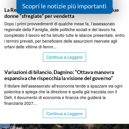
×
PALERMO
Scopri le notizie più importanti
La Regione assume sei orfani di femminicidio e due
donne “sfregiate” per vendetta
Dopo i primi provvedimenti di qualche mese fa, l’assessorato
regionale della Famiglia, delle politiche sociali e del lavoro ha
completato il lavoro ed ha istruito tutte le istanze presentate, entro
i termini previsti, per beneficiare delle assunzioni riservate agli
orfani delle vittime di femm...
Continua a Leggere
PALERMO
Variazioni di bilancio, Dagnino: “Ottava manovra
espansiva che rispecchia la visione del governo”
Il titolare dell'assessorato all'economia tende a spazzare via ogni
polemica e spiega che la direzione è quella già tracciata con il
Defr, il documento di economia e finanza che guiderà la
finanziaria 2027...
Continua a Leggere