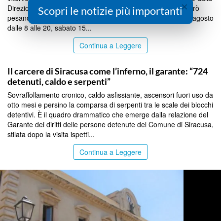
×
Direzione del Distretto ASP di Siracusa. Poche righe che però
Scopri le notizie più importanti
pesano sulle famiglie: il servizio resterà chiuso domenica 2 agosto
dalle 8 alle 20, sabato 15...
Continua a Leggere
SIRACUSA
Il carcere di Siracusa come l’inferno, il garante: “724
detenuti, caldo e serpenti”
Sovraffollamento cronico, caldo asfissiante, ascensori fuori uso da
otto mesi e persino la comparsa di serpenti tra le scale dei blocchi
detentivi. È il quadro drammatico che emerge dalla relazione del
Garante dei diritti delle persone detenute del Comune di Siracusa,
stilata dopo la visita ispetti...
Continua a Leggere