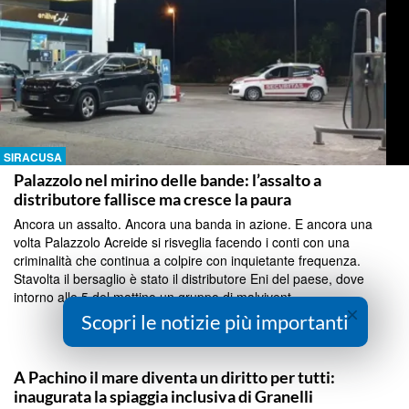
SIRACUSA
Palazzolo nel mirino delle bande: l’assalto a
distributore fallisce ma cresce la paura
Ancora un assalto. Ancora una banda in azione. E ancora una
volta Palazzolo Acreide si risveglia facendo i conti con una
criminalità che continua a colpire con inquietante frequenza.
Stavolta il bersaglio è stato il distributore Eni del paese, dove
intorno alle 5 del mattino un gruppo di malvivent...
×
Scopri le notizie più importanti
Continua a Leggere
SIRACUSA
A Pachino il mare diventa un diritto per tutti:
inaugurata la spiaggia inclusiva di Granelli