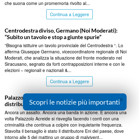
che suona come un promemoria rivolto al...
Continua a Leggere
SIRACUSA
Centrodestra diviso, Germano (Noi Moderati):
“Subito un tavolo e stop a giunte spurie”
“Bisogna istituire un tavolo provinciale del Centrodestra “. Lo
afferma Giuseppe Germano, vicecoordinatore regionale di Noi
Moderati, che analizza la situazione del fronte moderato nel
Siracusano, segnato da forti contrapposizioni interne e con le
elezioni – regionali e nazionali &...
Continua a Leggere
SIRACUSA
Palazzolo nel mirino delle bande: l’assalto a
×
Scopri le notizie più importanti
distributore fallisce ma cresce la paura
Ancora un assalto. Ancora una banda in azione. E ancora una
volta Palazzolo Acreide si risveglia facendo i conti con una
criminalità che continua a colpire con inquietante frequenza.
Stavolta il bersaglio è stato il distributore Eni del paese, dove
intorno alle 5 del mattino un gruppo di malvivent...