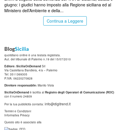
giugno: i giudici hanno imposto alla Regione siciliana ed al
Ministero dell’Ambiente e della...
Continua a Leggere
Blog
Sicilia
quotidiano online è una testata registrata.
Aut. del tribunale di Palermo n.19 del 15/07/2010
Editore: SiciliaOnDemand
Srl
Via Castellana Bandiera, 4/a – Palermo
Tel: 3511369305
P.IVA: 06220270828
Direttore responsabile:
Manlio Viola
SiciliaOnDemand
è iscritta al
Registro degli Operatori di Comunicazione (ROC)
con il numero 24809
info@digitrend.it
Per la tua pubblicità contatta:
Termini e Condizioni
Informativa Privacy
Questo sito è associato alla