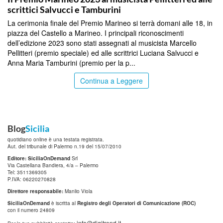
scrittici Salvucci e Tamburini
La cerimonia finale del Premio Marineo si terrà domani alle 18, in
piazza del Castello a Marineo. I principali riconoscimenti
dell’edizione 2023 sono stati assegnati al musicista Marcello
Pellitteri (premio speciale) ed alle scrittrici Luciana Salvucci e
Anna Maria Tamburini (premio per la p...
Continua a Leggere
Blog
Sicilia
quotidiano online è una testata registrata.
Aut. del tribunale di Palermo n.19 del 15/07/2010
Editore: SiciliaOnDemand
Srl
Via Castellana Bandiera, 4/a – Palermo
Tel: 3511369305
P.IVA: 06220270828
Direttore responsabile:
Manlio Viola
SiciliaOnDemand
è iscritta al
Registro degli Operatori di Comunicazione (ROC)
con il numero 24809
info@digitrend.it